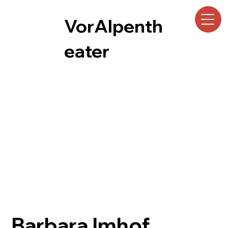
VorAlpenth
eater
Barbara Imhof