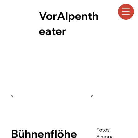
VorAlpenth
eater
<
>
Fotos:
Bühnenflöhe
Simona